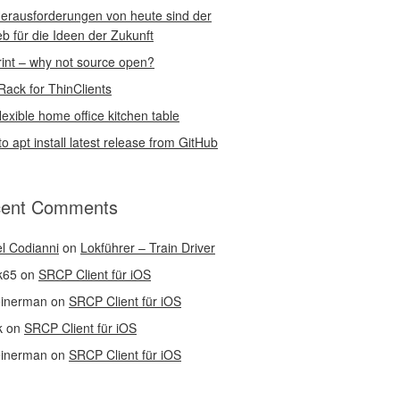
erausforderungen von heute sind der
eb für die Ideen der Zukunft
int – why not source open?
Rack for ThinClients
lexible home office kitchen table
o apt install latest release from GitHub
ent Comments
l Codianni
on
Lokführer – Train Driver
k65
on
SRCP Client für iOS
einerman
on
SRCP Client für iOS
k
on
SRCP Client für iOS
einerman
on
SRCP Client für iOS