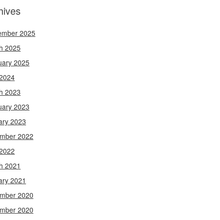
hives
ember 2025
h 2025
uary 2025
 2024
h 2023
uary 2023
ary 2023
mber 2022
 2022
h 2021
ary 2021
mber 2020
mber 2020