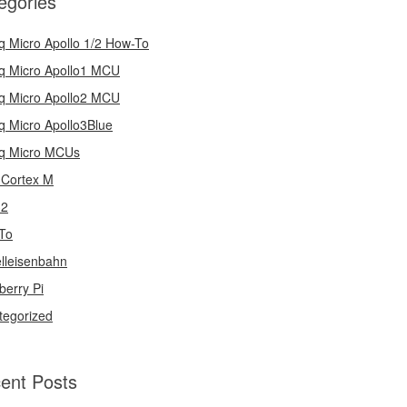
egories
q Micro Apollo 1/2 How-To
q Micro Apollo1 MCU
q Micro Apollo2 MCU
q Micro Apollo3Blue
q Micro MCUs
Cortex M
32
To
lleisenbahn
berry Pi
tegorized
ent Posts