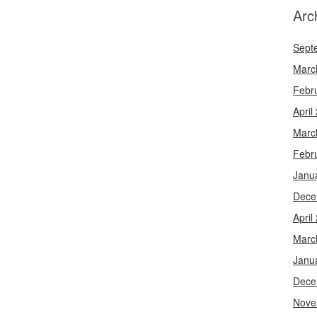
Arc
Sept
Marc
Febr
April
Marc
Febr
Janu
Dece
April
Marc
Janu
Dece
Nove