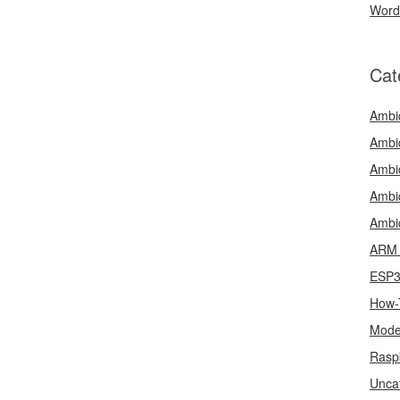
Word
Cat
Ambi
Ambi
Ambi
Ambi
Ambi
ARM 
ESP
How-
Mode
Rasp
Unca