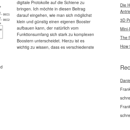
digitale Protokolle auf die Schiene zu
Die H
bringen. Ich möchte in diesen Beitrag
Antri
darauf eingehen, wie man sich möglichst
3D Pr
klein und günstig einen eigenen Booster
aufbauen kann, der natürlich vom
Mini-
Funktionsumfang sich stark zu komplexen
The f
Boostern unterscheidet. Hierzu ist es
How t
wichtig zu wissen, dass es verschiedenste
Rec
ed
Danie
Fran
schr
Fran
schr