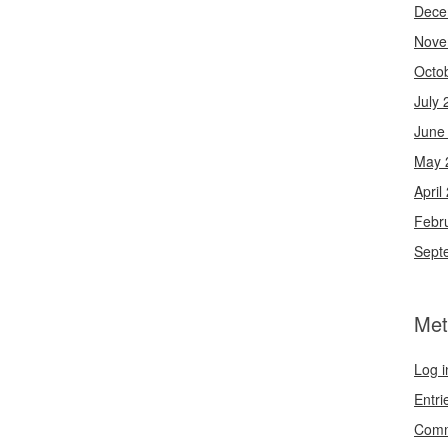
Dece
Nove
Octo
July 
June
May 
April
Febr
Sept
Met
Log i
Entri
Comm