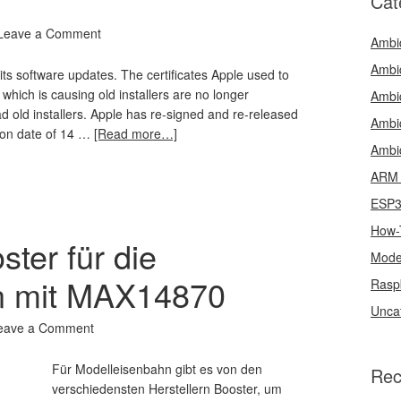
Cat
Leave a Comment
Ambi
Ambi
y its software updates. The certificates Apple used to
 which is causing old installers are no longer
Ambi
load old installers. Apple has re-signed and re-released
Ambi
tion date of 14 …
[Read more…]
Ambi
ARM 
ESP
How-
ster für die
Mode
n mit MAX14870
Rasp
Unca
eave a Comment
Für Modelleisenbahn gibt es von den
Rec
verschiedensten Herstellern Booster, um