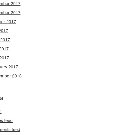
mber 2017
mber 2017
ber 2017
2017
 2017
2017
 2017
uary 2017
ember 2016
a
n
es feed
ents feed