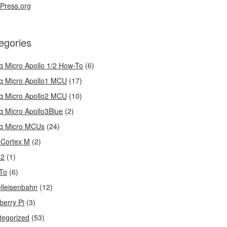
Press.org
egories
q Micro Apollo 1/2 How-To
(6)
q Micro Apollo1 MCU
(17)
q Micro Apollo2 MCU
(10)
q Micro Apollo3Blue
(2)
q Micro MCUs
(24)
Cortex M
(2)
32
(1)
To
(6)
lleisenbahn
(12)
berry Pi
(3)
tegorized
(53)