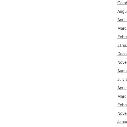
Octo
Augu
April
Marc
Febr
Janu
Dece
Nove
Augu
July 
April
Marc
Febr
Nove
Janu