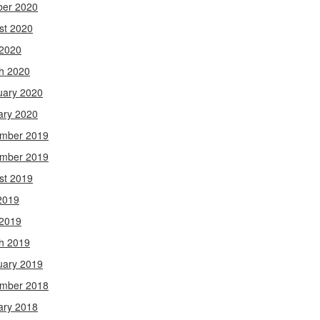
ber 2020
st 2020
 2020
h 2020
uary 2020
ary 2020
mber 2019
mber 2019
st 2019
2019
 2019
h 2019
uary 2019
mber 2018
ary 2018